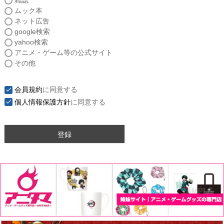
雑誌
須
ムック本
)
ネット広告
google検索
yahoo検索
アニメ・ゲーム等の公式サイト
その他
会員規約
に同意する
個人情報保護方針
に同意する
登録