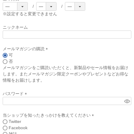
(
必
※設定すると変更できません
須
)
ニックネーム
メールマガジンの購読
可
(
否
必
メールマガジンをご購読いただくと、新製品やセール情報をお届け
須
します。またメールマガジン限定クーポンやプレゼントなどお得な
)
情報をお届けします。
パスワード
(
必
須
当ショップを知ったきっかけを教えてください
)
Twitter
(
Facebook
必