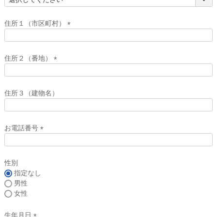
(
必
須
住所１（市区町村）
)
(
必
須
住所２（番地）
)
(
必
須
住所３（建物名）
)
お電話番号
(
必
須
性別
)
指定なし
男性
女性
生年月日