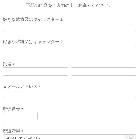
下記の内容をご入力の上、お進みください。
好きな武将又はキャラクター１
好きな武将又はキャラクター２
氏名
(
必
須
Ｅメールアドレス
)
(
必
須
郵便番号
)
(
必
須
都道府県
)