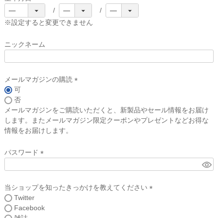
(
必
※設定すると変更できません
須
)
ニックネーム
メールマガジンの購読
可
(
否
必
メールマガジンをご購読いただくと、新製品やセール情報をお届け
須
します。またメールマガジン限定クーポンやプレゼントなどお得な
)
情報をお届けします。
パスワード
(
必
須
当ショップを知ったきっかけを教えてください
)
Twitter
(
Facebook
必