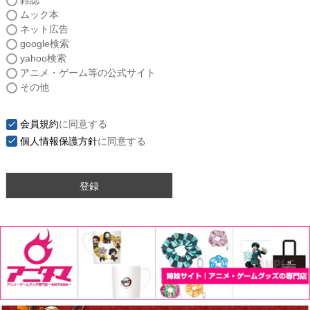
雑誌
須
ムック本
)
ネット広告
google検索
yahoo検索
アニメ・ゲーム等の公式サイト
その他
会員規約
に同意する
個人情報保護方針
に同意する
登録