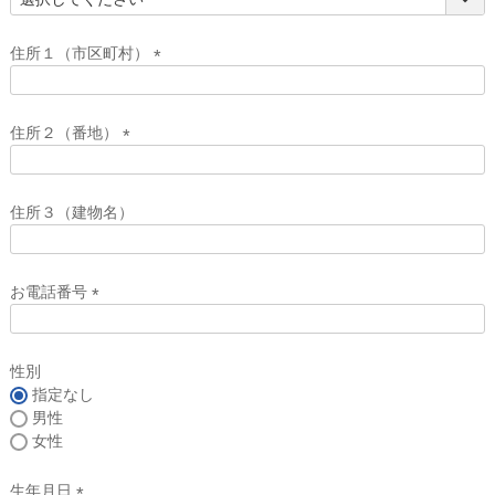
(
必
須
住所１（市区町村）
)
(
必
須
住所２（番地）
)
(
必
須
住所３（建物名）
)
お電話番号
(
必
須
性別
)
指定なし
男性
女性
生年月日