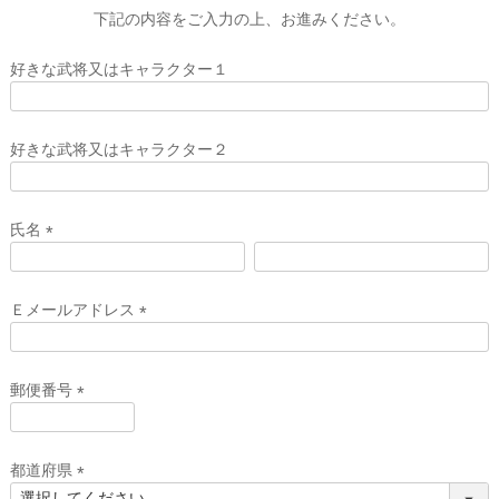
下記の内容をご入力の上、お進みください。
好きな武将又はキャラクター１
好きな武将又はキャラクター２
氏名
(
必
須
Ｅメールアドレス
)
(
必
須
郵便番号
)
(
必
須
都道府県
)