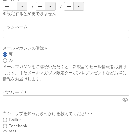
(
必
※設定すると変更できません
須
)
ニックネーム
メールマガジンの購読
可
(
否
必
メールマガジンをご購読いただくと、新製品やセール情報をお届け
須
します。またメールマガジン限定クーポンやプレゼントなどお得な
)
情報をお届けします。
パスワード
(
必
須
当ショップを知ったきっかけを教えてください
)
Twitter
(
Facebook
必