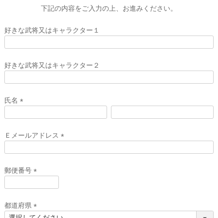
下記の内容をご入力の上、お進みください。
好きな武将又はキャラクター１
好きな武将又はキャラクター２
氏名
(
必
須
Ｅメールアドレス
)
(
必
須
郵便番号
)
(
必
須
都道府県
)