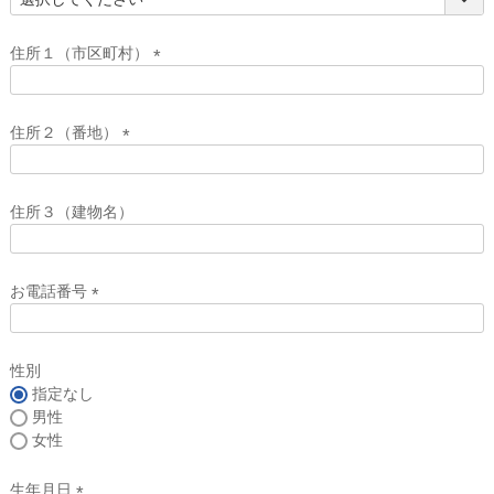
(
必
須
住所１（市区町村）
)
(
必
須
住所２（番地）
)
(
必
須
住所３（建物名）
)
お電話番号
(
必
須
性別
)
指定なし
男性
女性
生年月日