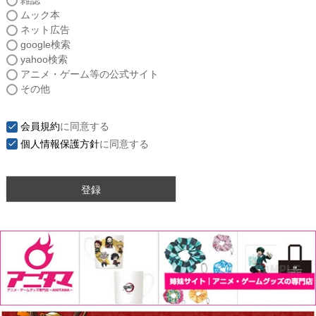
雑誌
須
ムック本
)
ネット広告
google検索
yahoo検索
アニメ・ゲーム等の公式サイト
その他
会員規約
に同意する
個人情報保護方針
に同意する
登録