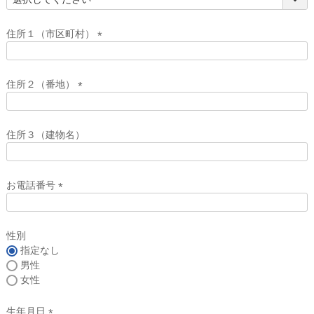
(
必
須
住所１（市区町村）
)
(
必
須
住所２（番地）
)
(
必
須
住所３（建物名）
)
お電話番号
(
必
須
性別
)
指定なし
男性
女性
生年月日