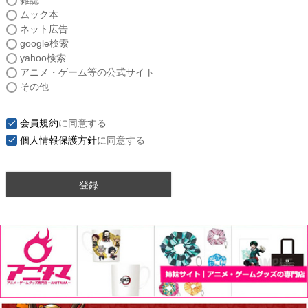
雑誌
須
ムック本
)
ネット広告
google検索
yahoo検索
アニメ・ゲーム等の公式サイト
その他
会員規約
に同意する
個人情報保護方針
に同意する
登録