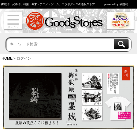
御城印・武将印、戦国・幕末・アニメ・ゲーム、コラボグッズの通販ストア
powered by 戦国魂
HOME
ログイン