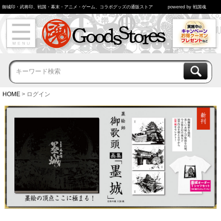
御城印・武将印、戦国・幕末・アニメ・ゲーム、コラボグッズの通販ストア
powered by 戦国魂
HOME
ログイン