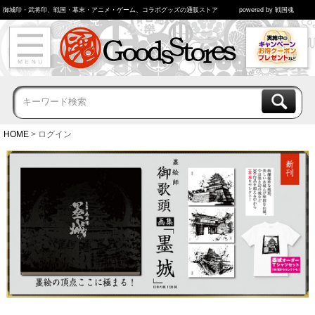
御城印・武将印、戦国・幕末・アニメ・ゲーム、コラボグッズの通販ストア
powered by 戦国魂
HOME
ログイン