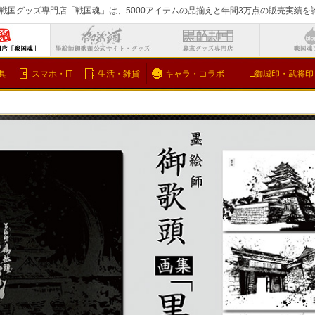
戦国グッズ専門店「戦国魂」は、5000アイテムの品揃えと年間3万点の販売実績
検索
具
スマホ・IT
生活・雑貨
キャラ・コラボ
□御城印・武将印