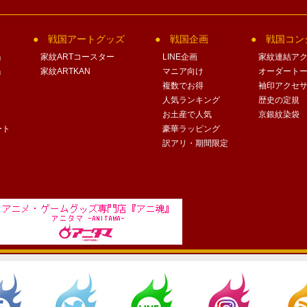
戦国アートグッズ
戦国企画
戦国コン
」
家紋ARTコースター
LINE企画
家紋連結ア
」
家紋ARTKAN
マニア向け
オーダート
複数でお得
袖印アクセ
人気ランキング
歴史の定規
お土産で人気
京銀紋染袋
ート
豪華ラッピング
訳アリ・期間限定