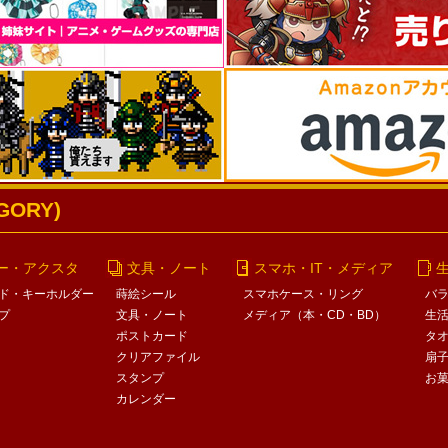
ORY)
ー・アクスタ
文具・ノート
スマホ・IT・メディア
ド・キーホルダー
蒔絵シール
スマホケース・リング
バ
プ
文具・ノート
メディア（本・CD・BD）
生
ポストカード
タ
クリアファイル
扇
スタンプ
お
カレンダー