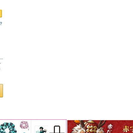
？
ロ
し
客