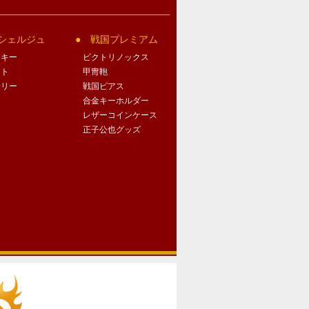
シェルジュ
戦国プレミアム
クキー
ビクトリノックス
ート
甲冑鞄
サリー
戦国ピアス
合金キーホルダー
レザーコインケース
正子公也グッズ