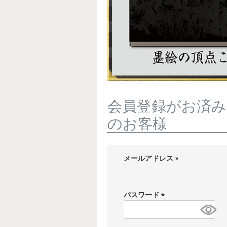
会員登録がお済み
のお客様
メールアドレス
(
必
須
パスワード
)
(
必