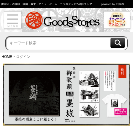
御城印・武将印、戦国・幕末・アニメ・ゲーム、コラボグッズの通販ストア
powered by 戦国魂
HOME
ログイン