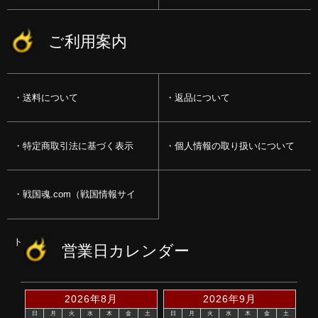
ご利用案内
送料について
返品について
特定商取引法に基づく表示
個人情報の取り扱いについて
戦国魂.com（戦国情報サイ
ト）
営業日カレンダー
2026年8月
2026年9月
日
月
火
水
木
金
土
日
月
火
水
木
金
土