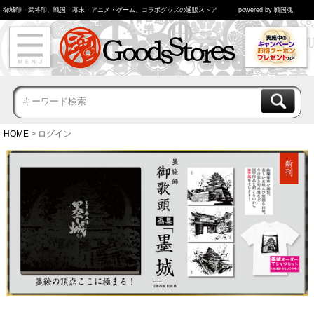
御城印・武将印、戦国・幕末・アニメ・ゲーム、コラボグッズの通販ストア
powered by 戦国魂
HOME
ログイン