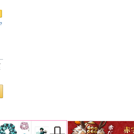
？
ロ
し
客