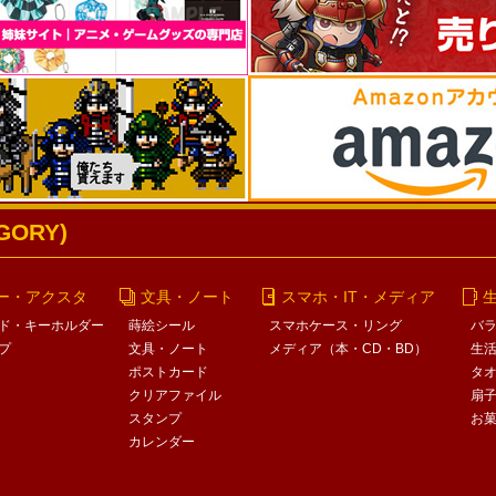
ORY)
ー・アクスタ
文具・ノート
スマホ・IT・メディア
ド・キーホルダー
蒔絵シール
スマホケース・リング
バ
プ
文具・ノート
メディア（本・CD・BD）
生
ポストカード
タ
クリアファイル
扇
スタンプ
お
カレンダー