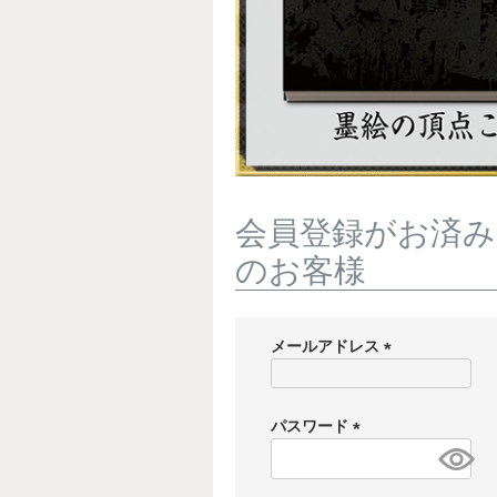
会員登録がお済み
のお客様
メールアドレス
(
必
須
パスワード
)
(
必