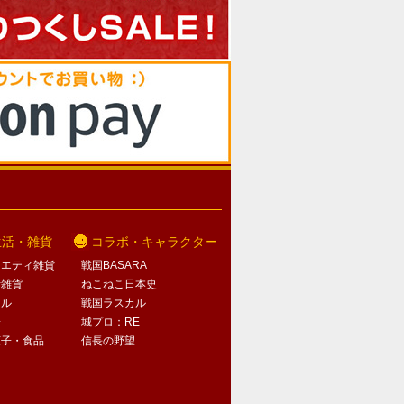
生活・雑貨
コラボ・キャラクター
ラエティ雑貨
戦国BASARA
活雑貨
ねこねこ日本史
オル
戦国ラスカル
子
城プロ：RE
菓子・食品
信長の野望