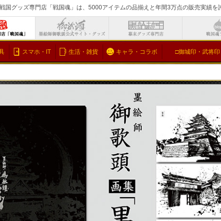
戦国グッズ専門店「戦国魂」は、5000アイテムの品揃えと年間3万点の販売実績
検索
具
スマホ・IT
生活・雑貨
キャラ・コラボ
□御城印・武将印