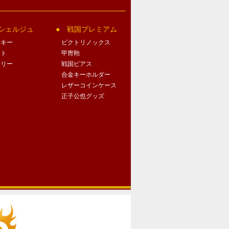
シェルジュ
戦国プレミアム
クキー
ビクトリノックス
ート
甲冑鞄
サリー
戦国ピアス
合金キーホルダー
レザーコインケース
正子公也グッズ