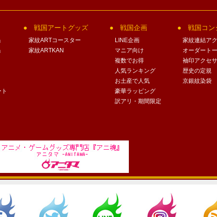
戦国アートグッズ
戦国企画
戦国コン
」
家紋ARTコースター
LINE企画
家紋連結ア
」
家紋ARTKAN
マニア向け
オーダート
複数でお得
袖印アクセ
人気ランキング
歴史の定規
お土産で人気
京銀紋染袋
ート
豪華ラッピング
訳アリ・期間限定