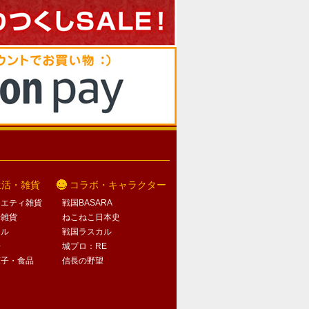
生活・雑貨
コラボ・キャラクター
ラエティ雑貨
戦国BASARA
活雑貨
ねこねこ日本史
オル
戦国ラスカル
子
城プロ：RE
菓子・食品
信長の野望