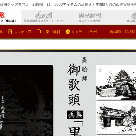
戦国グッズ専門店「戦国魂」は、5000アイテムの品揃えと年間3万点の販売実績
検索
具
スマホ・IT
生活・雑貨
キャラ・コラボ
□御城印・武将印