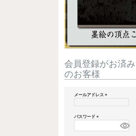
会員登録がお済み
のお客様
メールアドレス
(
必
須
パスワード
)
(
必