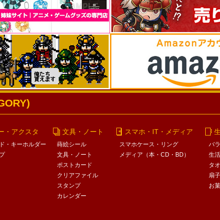
ORY)
ー・アクスタ
文具・ノート
スマホ・IT・メディア
ド・キーホルダー
蒔絵シール
スマホケース・リング
バ
プ
文具・ノート
メディア（本・CD・BD）
生
ポストカード
タ
クリアファイル
扇
スタンプ
お
カレンダー