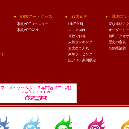
戦国アートグッズ
戦国企画
戦国コン
」
家紋ARTコースター
LINE企画
家紋連結ア
」
家紋ARTKAN
マニア向け
オーダート
複数でお得
袖印アクセ
人気ランキング
歴史の定規
お土産で人気
京銀紋染袋
ート
豪華ラッピング
訳アリ・期間限定