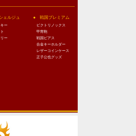
シェルジュ
戦国プレミアム
クキー
ビクトリノックス
ート
甲冑鞄
サリー
戦国ピアス
合金キーホルダー
レザーコインケース
正子公也グッズ