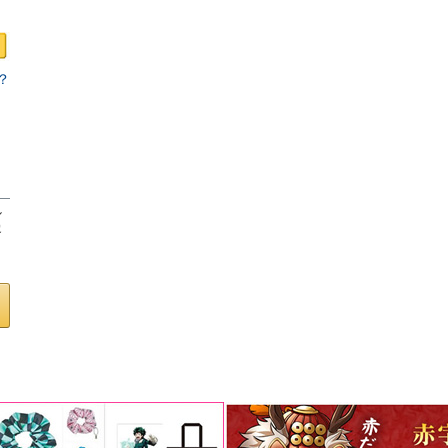
？
ロ
し
客