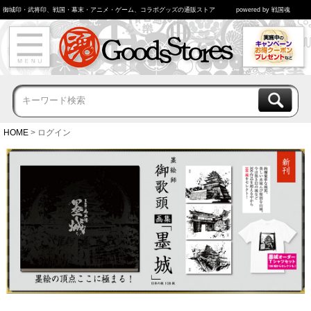
御城印・武将印、戦国・幕末・アニメ・ゲーム、コラボグッズの通販ストア
powered by 戦国魂
HOME
ログイン