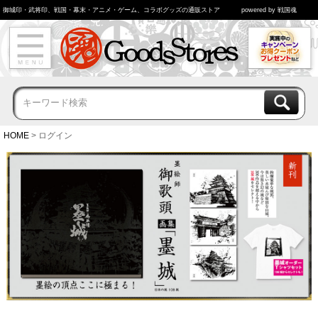
御城印・武将印、戦国・幕末・アニメ・ゲーム、コラボグッズの通販ストア
powered by 戦国魂
HOME
ログイン