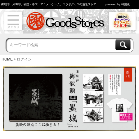
御城印・武将印、戦国・幕末・アニメ・ゲーム、コラボグッズの通販ストア
powered by 戦国魂
HOME
ログイン