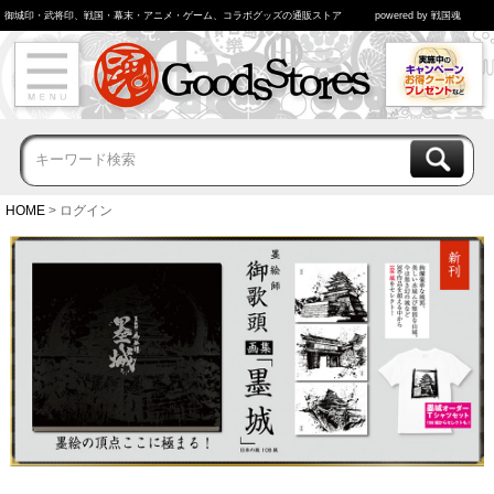
御城印・武将印、戦国・幕末・アニメ・ゲーム、コラボグッズの通販ストア
powered by 戦国魂
HOME
ログイン