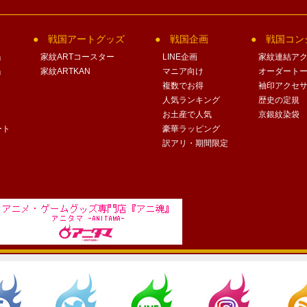
戦国アートグッズ
戦国企画
戦国コン
」
家紋ARTコースター
LINE企画
家紋連結ア
」
家紋ARTKAN
マニア向け
オーダート
複数でお得
袖印アクセ
人気ランキング
歴史の定規
お土産で人気
京銀紋染袋
ート
豪華ラッピング
訳アリ・期間限定