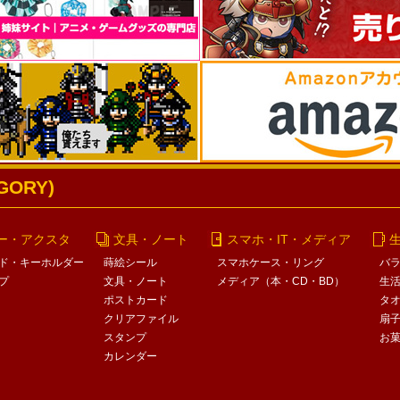
ORY)
ー・アクスタ
文具・ノート
スマホ・IT・メディア
ド・キーホルダー
蒔絵シール
スマホケース・リング
バ
プ
文具・ノート
メディア（本・CD・BD）
生
ポストカード
タ
クリアファイル
扇
スタンプ
お
カレンダー