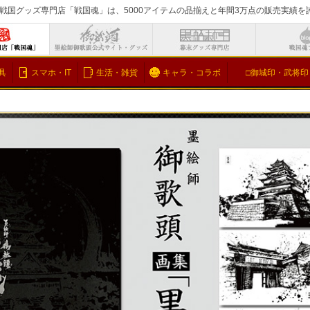
戦国グッズ専門店「戦国魂」は、5000アイテムの品揃えと年間3万点の販売実績
検索
具
スマホ・IT
生活・雑貨
キャラ・コラボ
□御城印・武将印