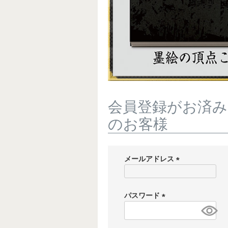
会員登録がお済み
のお客様
メールアドレス
(
必
須
パスワード
)
(
必