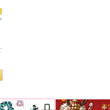
？
ロ
し
客