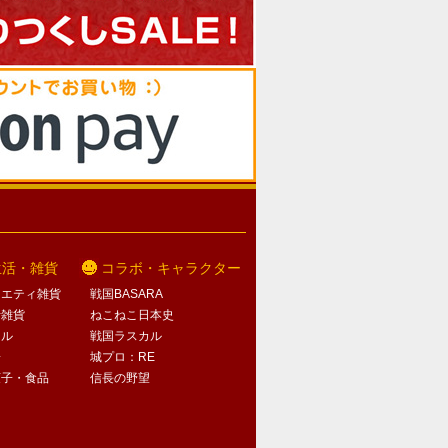
生活・雑貨
コラボ・キャラクター
ラエティ雑貨
戦国BASARA
活雑貨
ねこねこ日本史
オル
戦国ラスカル
子
城プロ：RE
菓子・食品
信長の野望