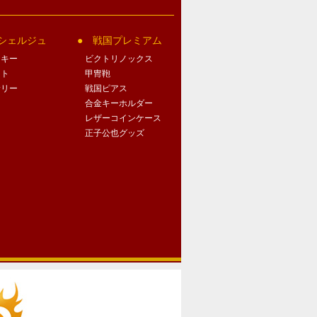
シェルジュ
戦国プレミアム
クキー
ビクトリノックス
ート
甲冑鞄
サリー
戦国ピアス
合金キーホルダー
レザーコインケース
正子公也グッズ