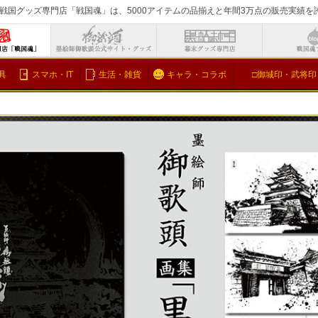
戦国グッズ専門店「戦国魂」は、5000アイテムの品揃えと年間3万点の販売実績
検索
具
スマホ・IT
生活・雑貨
キャラ・コラボ
□御城印・武将印