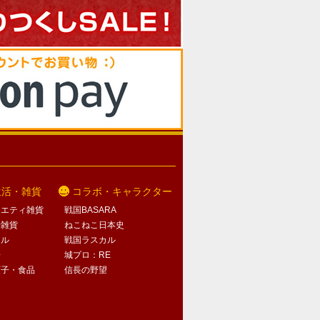
生活・雑貨
コラボ・キャラクター
ラエティ雑貨
戦国BASARA
活雑貨
ねこねこ日本史
オル
戦国ラスカル
子
城プロ：RE
菓子・食品
信長の野望