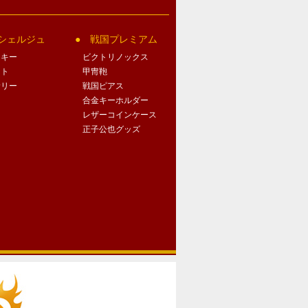
シェルジュ
戦国プレミアム
クキー
ビクトリノックス
ート
甲冑鞄
サリー
戦国ピアス
合金キーホルダー
レザーコインケース
正子公也グッズ