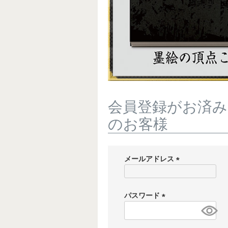
会員登録がお済み
のお客様
メールアドレス
(
必
須
パスワード
)
(
必