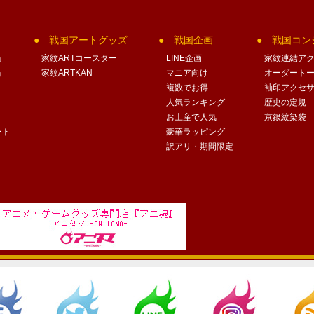
戦国アートグッズ
戦国企画
戦国コン
」
家紋ARTコースター
LINE企画
家紋連結ア
」
家紋ARTKAN
マニア向け
オーダート
複数でお得
袖印アクセ
人気ランキング
歴史の定規
お土産で人気
京銀紋染袋
ート
豪華ラッピング
訳アリ・期間限定