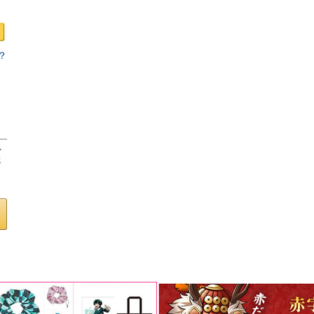
？
ロ
し
客