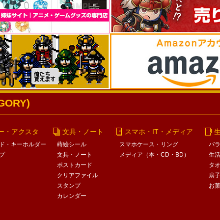
ORY)
ー・アクスタ
文具・ノート
スマホ・IT・メディア
ド・キーホルダー
蒔絵シール
スマホケース・リング
バ
プ
文具・ノート
メディア（本・CD・BD）
生
ポストカード
タ
クリアファイル
扇
スタンプ
お
カレンダー