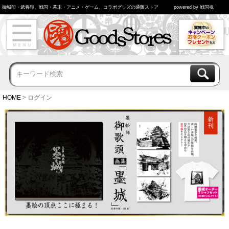
御城印・武将印、戦国・幕末・アニメ・ゲーム、コラボグッズの通販ストア
powered by 戦国魂
HOME
ログイン