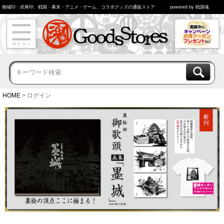
御城印・武将印、戦国・幕末・アニメ・ゲーム、コラボグッズの通販ストア
powered by 戦国魂
HOME
ログイン