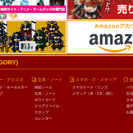
ORY)
ー・アクスタ
文具・ノート
スマホ・IT・メディア
ド・キーホルダー
蒔絵シール
スマホケース・リング
バ
プ
文具・ノート
メディア（本・CD・BD）
生
ポストカード
タ
クリアファイル
扇
スタンプ
お
カレンダー