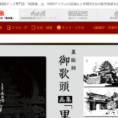
戦国グッズ専門店「戦国魂」は、5000アイテムの品揃えと年間3万点の販売実績
検索
具
スマホ・IT
生活・雑貨
キャラ・コラボ
□御城印・武将印