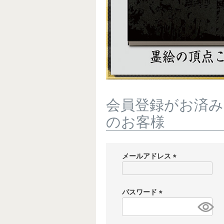
会員登録がお済み
のお客様
メールアドレス
(
必
須
パスワード
)
(
必