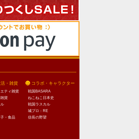
生活・雑貨
コラボ・キャラクター
ラエティ雑貨
戦国BASARA
活雑貨
ねこねこ日本史
オル
戦国ラスカル
子
城プロ：RE
菓子・食品
信長の野望