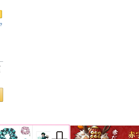
？
ロ
し
客