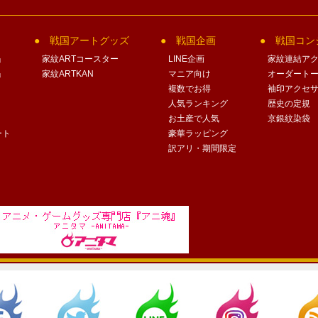
戦国アートグッズ
戦国企画
戦国コン
」
家紋ARTコースター
LINE企画
家紋連結ア
」
家紋ARTKAN
マニア向け
オーダート
複数でお得
袖印アクセ
人気ランキング
歴史の定規
お土産で人気
京銀紋染袋
ート
豪華ラッピング
訳アリ・期間限定