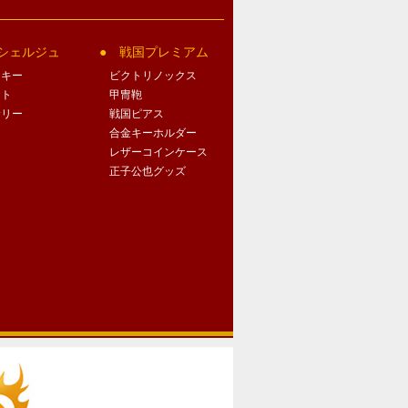
シェルジュ
戦国プレミアム
クキー
ビクトリノックス
ート
甲冑鞄
サリー
戦国ピアス
合金キーホルダー
レザーコインケース
正子公也グッズ