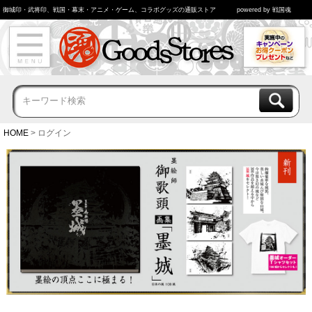
御城印・武将印、戦国・幕末・アニメ・ゲーム、コラボグッズの通販ストア
powered by 戦国魂
HOME
ログイン