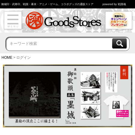
御城印・武将印、戦国・幕末・アニメ・ゲーム、コラボグッズの通販ストア
powered by 戦国魂
HOME
ログイン