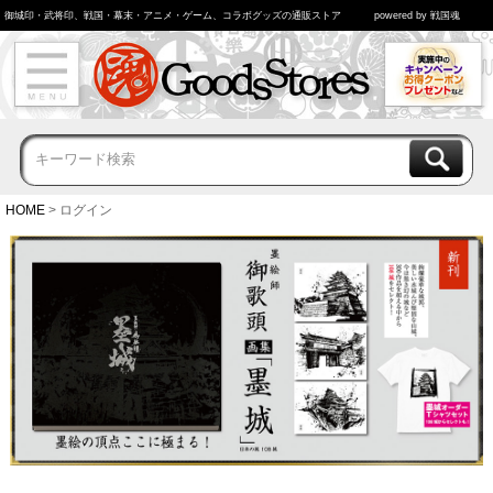
御城印・武将印、戦国・幕末・アニメ・ゲーム、コラボグッズの通販ストア
powered by 戦国魂
HOME
ログイン