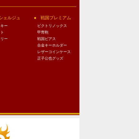
シェルジュ
戦国プレミアム
クキー
ビクトリノックス
ート
甲冑鞄
サリー
戦国ピアス
合金キーホルダー
レザーコインケース
正子公也グッズ