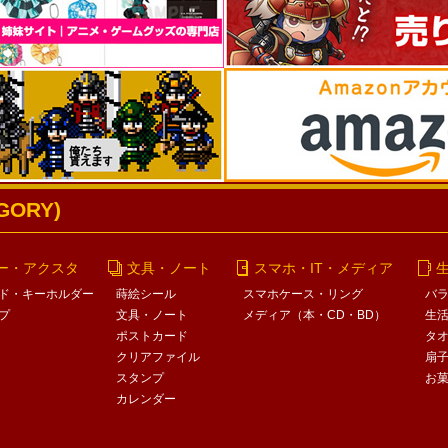
ORY)
ー・アクスタ
文具・ノート
スマホ・IT・メディア
ド・キーホルダー
蒔絵シール
スマホケース・リング
バ
プ
文具・ノート
メディア（本・CD・BD）
生
ポストカード
タ
クリアファイル
扇
スタンプ
お
カレンダー