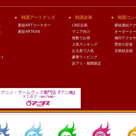
戦国アートグッズ
戦国企画
戦国コン
」
家紋ARTコースター
LINE企画
家紋連結ア
」
家紋ARTKAN
マニア向け
オーダート
複数でお得
袖印アクセ
人気ランキング
歴史の定規
お土産で人気
京銀紋染袋
ート
豪華ラッピング
訳アリ・期間限定