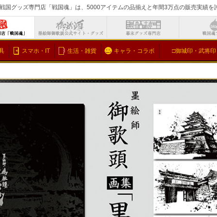
戦国グッズ専門店「戦国魂」は、5000アイテムの品揃えと年間3万点の販売実績
検索
具
スマホ・IT
生活・雑貨
キャラ・コラボ
□御城印・武将印