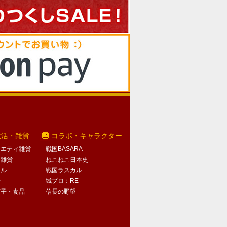
生活・雑貨
コラボ・キャラクター
ラエティ雑貨
戦国BASARA
活雑貨
ねこねこ日本史
オル
戦国ラスカル
子
城プロ：RE
菓子・食品
信長の野望