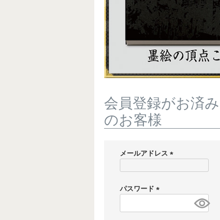
会員登録がお済み
のお客様
メールアドレス
(
必
須
パスワード
)
(
必