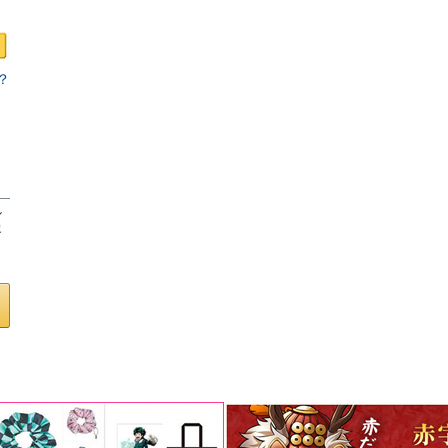
？
ロ
し
客