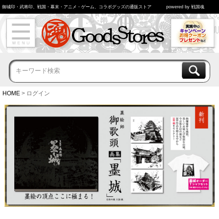
御城印・武将印、戦国・幕末・アニメ・ゲーム、コラボグッズの通販ストア
powered by 戦国魂
HOME
ログイン