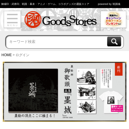
御城印・武将印、戦国・幕末・アニメ・ゲーム、コラボグッズの通販ストア
powered by 戦国魂
HOME
ログイン