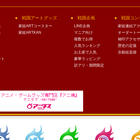
戦国アートグッズ
戦国企画
戦国コン
」
家紋ARTコースター
LINE企画
家紋連結ア
」
家紋ARTKAN
マニア向け
オーダート
複数でお得
袖印アクセ
人気ランキング
歴史の定規
お土産で人気
京銀紋染袋
ート
豪華ラッピング
訳アリ・期間限定