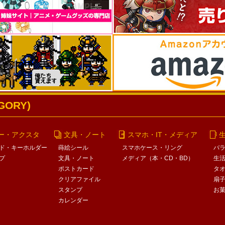
ORY)
ー・アクスタ
文具・ノート
スマホ・IT・メディア
ド・キーホルダー
蒔絵シール
スマホケース・リング
バ
プ
文具・ノート
メディア（本・CD・BD）
生
ポストカード
タ
クリアファイル
扇
スタンプ
お
カレンダー