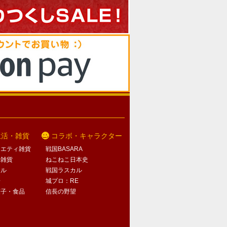
生活・雑貨
コラボ・キャラクター
ラエティ雑貨
戦国BASARA
活雑貨
ねこねこ日本史
オル
戦国ラスカル
子
城プロ：RE
菓子・食品
信長の野望