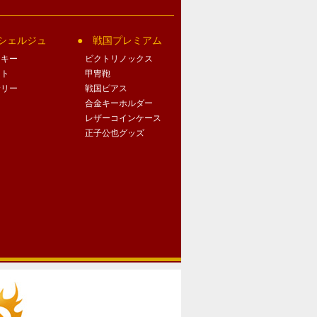
シェルジュ
戦国プレミアム
クキー
ビクトリノックス
ート
甲冑鞄
サリー
戦国ピアス
合金キーホルダー
レザーコインケース
正子公也グッズ