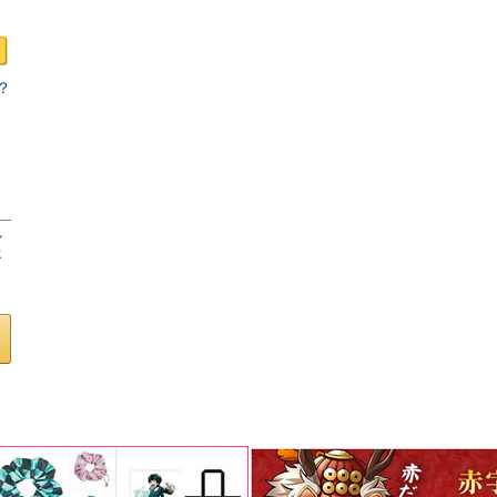
？
ロ
し
客