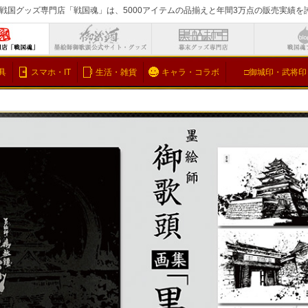
戦国グッズ専門店「戦国魂」は、5000アイテムの品揃えと年間3万点の販売実績
検索
具
スマホ・IT
生活・雑貨
キャラ・コラボ
□御城印・武将印