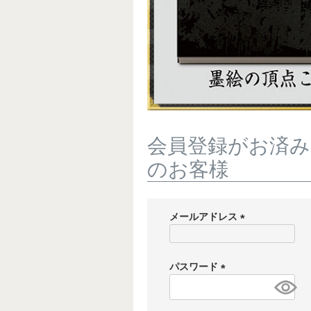
会員登録がお済み
のお客様
メールアドレス
(
必
須
パスワード
)
(
必