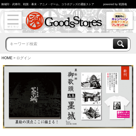
御城印・武将印、戦国・幕末・アニメ・ゲーム、コラボグッズの通販ストア
powered by 戦国魂
HOME
ログイン