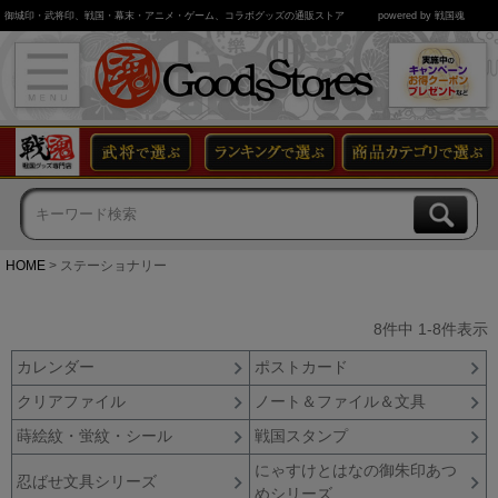
御城印・武将印、戦国・幕末・アニメ・ゲーム、コラボグッズの通販ストア
powered by 戦国魂
HOME
ステーショナリー
8
件中
1
-
8
件表示
カレンダー
ポストカード
クリアファイル
ノート＆ファイル＆文具
蒔絵紋・蛍紋・シール
戦国スタンプ
にゃすけとはなの御朱印あつ
忍ばせ文具シリーズ
めシリーズ