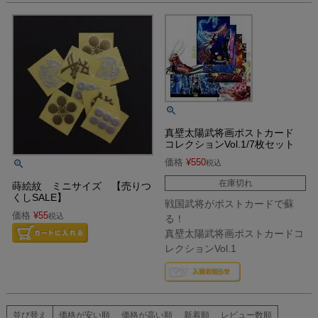
真壁太陽武将画ポストカード
コレクションVol.1/7枚セット
価格
¥
550
税込
在庫切れ
蒔絵紋 ミニサイズ 【売りつ
くしSALE】
戦国武将がポストカードで蘇
価格
¥
55
税込
る！
真壁太陽武将画ポストカードコ
レクションVol.1
並び替え
価格が安い順
価格が高い順
新着順
レビュー数順