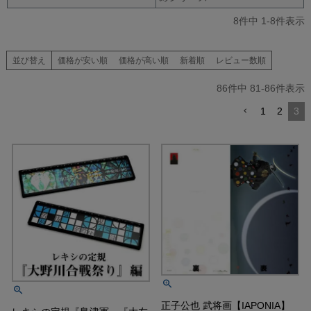
8
件中
1
-
8
件表示
並び替え
価格が安い順
価格が高い順
新着順
レビュー数順
86
件中
81
-
86
件表示
1
2
3
正子公也 武将画【IAPONIA】