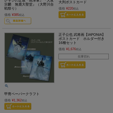
レキシの定規『島津軍』『大友
大判ポストカード
宗麟 無鹿大聖堂』（大野川合
戦祭り）
価格
¥
220
税込
価格
¥
385
税込
正子公也 武将画【IAPONIA】
ポストカード ホルダー付き
16種セット
価格
¥
1,676
税込
在庫切れ
甲冑ペーパークラフト
価格
¥
1,362
税込