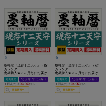
墨軸暦『現存十二天守』（横）
墨軸暦『現存十二天守』（縦）
カレンダー
カレンダー
定期購入★３ヶ月毎にお届け
定期購入★３ヶ月毎にお届け
定期販売
3か月毎10日にお届け
定期販売
3か月毎10日にお届け
１回あたり
¥
3,960
１回あたり
¥
4,950
税込
税込