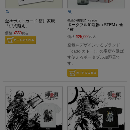
金塗ポストカード 徳川家康
墨絵師御歌頭 × cado
ポータブル加湿器（STEM）全
「伊賀越え」
4種
価格
¥
550
税込
価格
¥
25,000
税込
空気をデザインするブランド
「cado(カドー)」の場所を選ば
す使えるポータブル加湿器で
す。