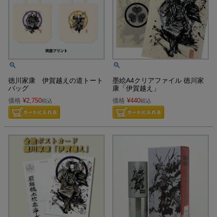
徳川家康 伊賀越えの道トート
墨絵A4クリアファイル 徳川家
バッグ
康「伊賀越え」
価格
¥
2,750
価格
¥
440
税込
税込