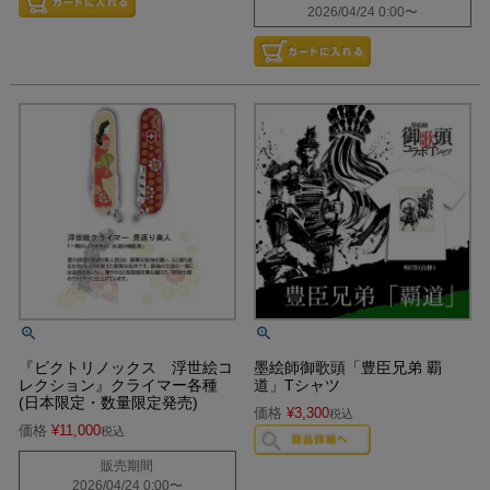
2026/04/24 0:00
〜
『ビクトリノックス 浮世絵コ
墨絵師御歌頭「豊臣兄弟 覇
レクション』クライマー各種
道」Tシャツ
(日本限定・数量限定発売)
価格
¥
3,300
税込
価格
¥
11,000
税込
販売期間
2026/04/24 0:00
〜