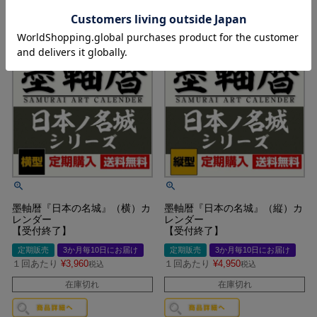
墨軸暦『日本の名城』（横）カ
墨軸暦『日本の名城』（縦）カ
レンダー
レンダー
【受付終了】
【受付終了】
定期販売
3か月毎10日にお届け
定期販売
3か月毎10日にお届け
１回あたり
¥
3,960
１回あたり
¥
4,950
税込
税込
在庫切れ
在庫切れ