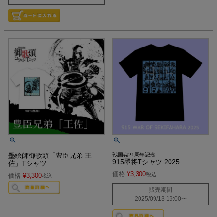
墨絵師御歌頭「豊臣兄弟 王
戦国魂21周年記念
915墨将Tシャツ 2025
佐」Tシャツ
価格
¥
3,300
税込
価格
¥
3,300
税込
販売期間
2025/09/13 19:00
〜