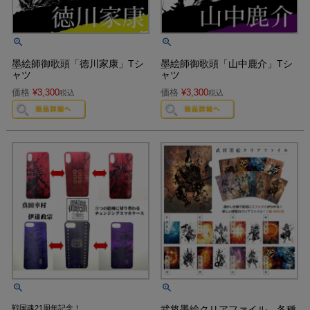
墨絵師御歌頭「徳川家康」Tシ
墨絵師御歌頭「山中鹿介」Tシ
ャツ
ャツ
価格
¥
3,300
価格
¥
3,300
税込
税込
戦国魂21周年記念！
武将墨絵クリアファイル 各種