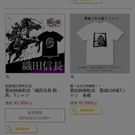
戦国魂21周年記念
選べる全108種類！！
墨絵師御歌頭「織田信長 騎
墨絵師御歌頭 墨城108城Tシ
馬」Tシャツ
ャツ 各種
価格
¥
3,300
価格
¥
3,300
税込
税込
販売期間
2025/09/13 19:00
〜