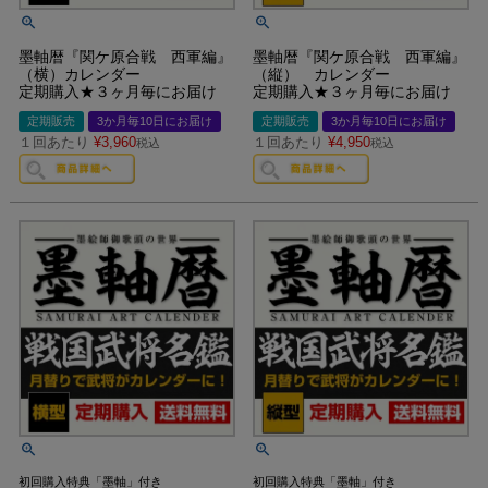
墨軸暦『関ケ原合戦 西軍編』
墨軸暦『関ケ原合戦 西軍編』
（横）カレンダー
（縦） カレンダー
定期購入★３ヶ月毎にお届け
定期購入★３ヶ月毎にお届け
定期販売
3か月毎10日にお届け
定期販売
3か月毎10日にお届け
１回あたり
¥
3,960
１回あたり
¥
4,950
税込
税込
初回購入特典「墨軸」付き
初回購入特典「墨軸」付き