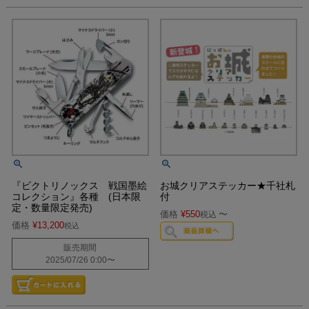
『ビクトリノックス 戦国墨絵
お城クリアステッカー★千社札
コレクション』各種 (日本限
付
定・数量限定発売)
価格
¥
550
〜
税込
価格
¥
13,200
税込
販売期間
2025/07/26 0:00
〜