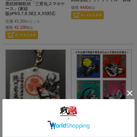
墨絵師御歌頭「三変化スマホケ
価格
¥
440
税込
ース」(家紋
版)iP6S,7,8,SE2,X,XS対応
定価
¥
3,300
のところ
価格
¥
2,100
税込
絵馬アクリルキーホルダー
お城メタルステッカー 全4種
価格
¥
550
価格
¥
550
税込
税込