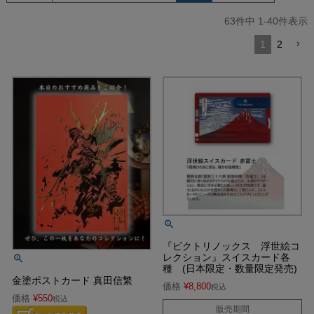
63
件中
1
-
40
件表示
1
2
『ビクトリノックス 浮世絵コ
レクション』スイスカード各
種 (日本限定・数量限定発売)
金塗ポストカード 真田信繁
価格
¥
8,800
税込
価格
¥
550
税込
販売期間