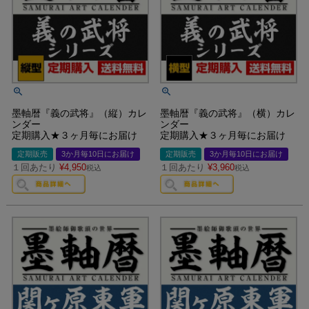
墨軸暦『義の武将』（縦）カレ
墨軸暦『義の武将』（横）カレ
ンダー
ンダー
定期購入★３ヶ月毎にお届け
定期購入★３ヶ月毎にお届け
定期販売
3か月毎10日にお届け
定期販売
3か月毎10日にお届け
１回あたり
¥
4,950
１回あたり
¥
3,960
税込
税込