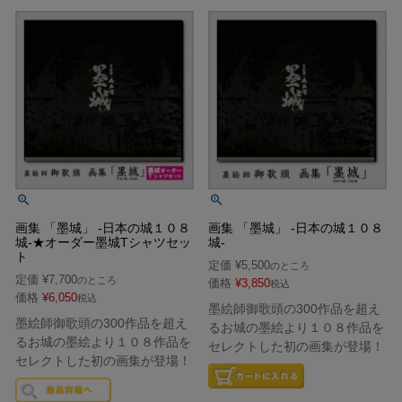
画集 「墨城」 ‐日本の城１０８
画集 「墨城」 ‐日本の城１０８
城‐★オーダー墨城Tシャツセッ
城‐
ト
定価
¥
5,500
のところ
定価
¥
7,700
のところ
価格
¥
3,850
税込
価格
¥
6,050
税込
墨絵師御歌頭の300作品を超え
墨絵師御歌頭の300作品を超え
るお城の墨絵より１０８作品を
るお城の墨絵より１０８作品を
セレクトした初の画集が登場！
セレクトした初の画集が登場！