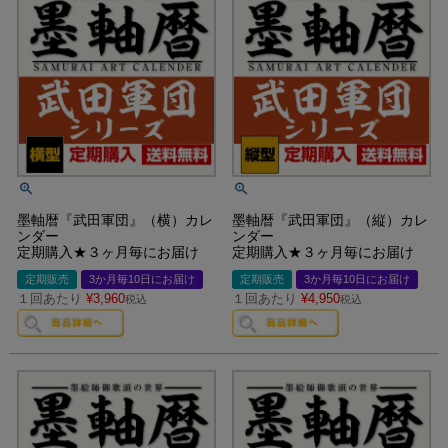
墨軸暦『武田軍団』（横）カレ
墨軸暦『武田軍団』（縦）カレ
ンダー
ンダー
定期購入★３ヶ月毎にお届け
定期購入★３ヶ月毎にお届け
定期販売
3か月毎10日にお届け
定期販売
3か月毎10日にお届け
１回あたり
¥
3,960
１回あたり
¥
4,950
税込
税込