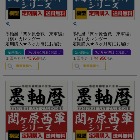
墨軸暦『関ケ原合戦 東軍編』
墨軸暦『関ケ原合戦 東軍編』
（横）カレンダー
（縦）カレンダー
定期購入★３ヶ月毎にお届け
定期購入★３ヶ月毎にお届け
定期販売
3か月毎10日にお届け
定期販売
3か月毎10日にお届け
１回あたり
¥
3,960
１回あたり
¥
4,950
税込
税込