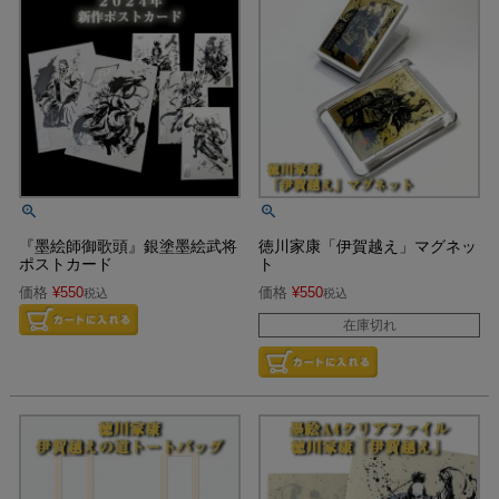
『墨絵師御歌頭』銀塗墨絵武将
徳川家康「伊賀越え」マグネッ
ポストカード
ト
価格
¥
550
価格
¥
550
税込
税込
在庫切れ