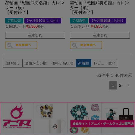
墨軸画『戦国武将名鑑』カレン
墨軸画『戦国武将名鑑』カレン
ダー（横）
ダー（縦）
【受付終了】
【受付終了】
定期販売
3か月毎10日にお届け
定期販売
3か月毎10日にお届け
１回あたり
¥
3,960
１回あたり
¥
4,950
税込
税込
在庫切れ
在庫切れ
並び替え
価格が安い順
価格が高い順
新着順
レビュー数順
63
件中
1
-
40
件表示
1
2