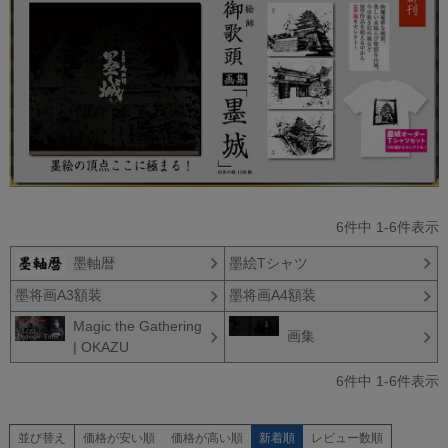
6
件中
1
-
6
件表示
墨軸暦
墨絵Tシャツ
墨将画A3額装
墨将画A4額装
Magic the Gathering
画集
| OKAZU
6
件中
1
-
6
件表示
並び替え
価格が安い順
価格が高い順
新着順
レビュー数順