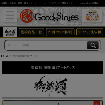
御城印・武将印、戦国・幕末・アニメ・ゲーム、コラボグッズの通販ストア
powered by 戦国魂
HOME
墨絵師御歌頭グッズ