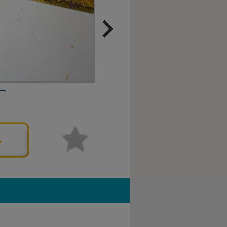
ー
新撰組 刀剣缶バッチ
¥
660
価格
税込