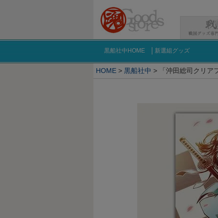
黒船社中HOME
新選組グッズ
HOME
黒船社中
「沖田総司クリア