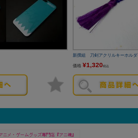
新撰組 刀剣アクリルキーホルダ
¥
1,320
価格
税込