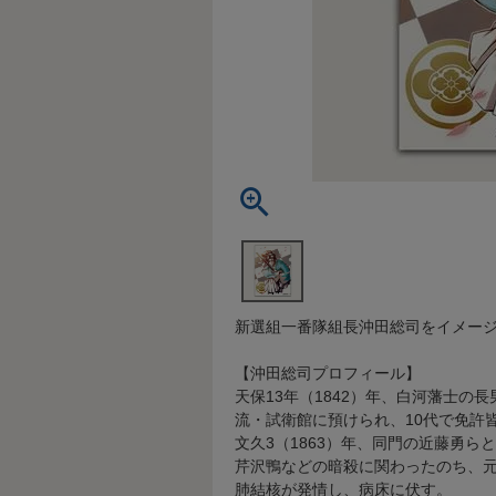
新選組一番隊組長沖田総司をイメー
【沖田総司プロフィール】
天保13年（1842）年、白河藩士の
流・試衛館に預けられ、10代で免許
文久3（1863）年、同門の近藤勇
芹沢鴨などの暗殺に関わったのち、元
肺結核が発情し、病床に伏す。