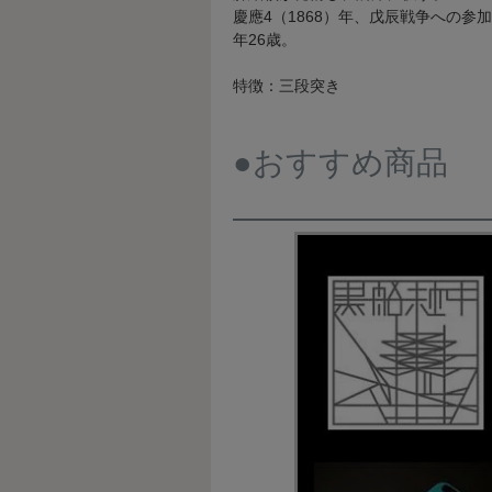
慶應4（1868）年、戊辰戦争への
年26歳。
特徴：三段突き
●おすすめ商品