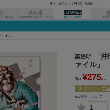
幕末・維新グッズ専門店「黒船社中」
検索
ファイル」
「沖
高透明
ァイル」
¥
275
価格
税込
[
3
ポイント進呈 
返品特約について