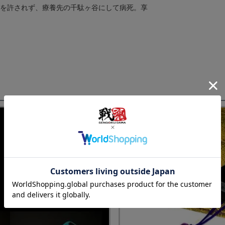
参加を許されず、療養先の千駄ヶ谷にして病死。享