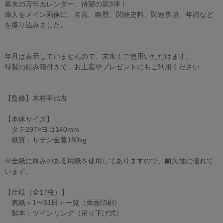
幕末の万年カレンダー、待望の第3弾！
偉人をメイン画像に、名言、略歴、関連史料、関連事項、年譜など
を盛り込みました。
年月は表示していませんので、末永くご使用いただけます。
特製の組み箱付きで、お土産やプレゼントにもご利用ください
【監修】木村幸比古
【本体サイズ】
タテ297×ヨコ140mm
紙質：サテン金藤180kg
※全紙に厚みのある用紙を使用してありますので、耐久性に優れて
います。
【仕様（全17枚）】
表紙＋1〜31日＋一覧（両面印刷）
製本：ツインリング（吊り下げ式）