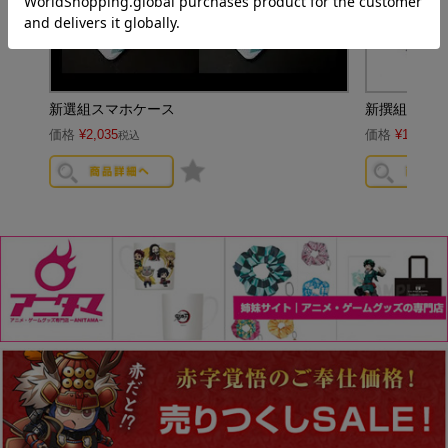
新選組スマホケース
新撰組 刀
価格
¥
2,035
価格
¥
1,320
税込
税