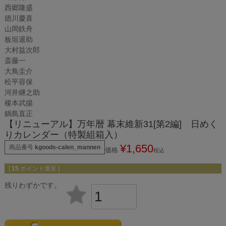
西郷隆盛
徳川慶喜
山岡鉄舟
板垣退助
大村益次郎
斎藤一
大鳥圭介
松平容保
河井継之助
榎本武揚
鍋島直正
【リニューアル】万年暦 幕末維新31[第2編] 日めく
りカレンダー（特製組箱入）
¥
1,650
商品番号
kgoods-calen_mannen
価格
税込
[
15
ポイント進呈 ]
残りわずかです。