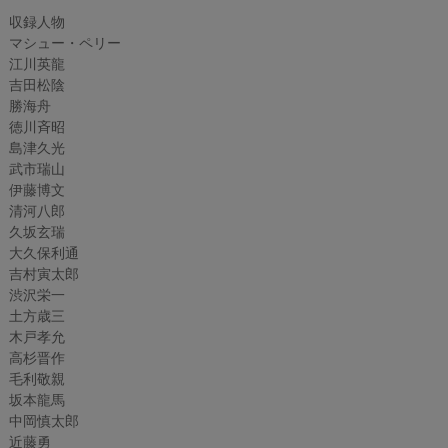
収録人物
マシュー・ペリー
江川英龍
吉田松陰
勝海舟
徳川斉昭
島津久光
武市瑞山
伊藤博文
清河八郎
久坂玄瑞
大久保利通
吉村寅太郎
渋沢栄一
土方歳三
木戸孝允
高杉晋作
毛利敬親
坂本龍馬
中岡慎太郎
近藤勇