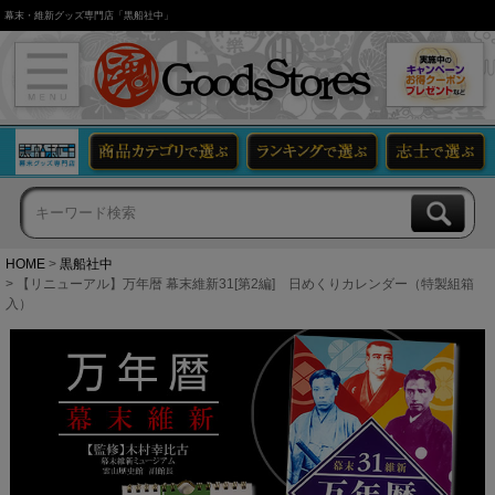
幕末・維新グッズ専門店「黒船社中」
HOME
黒船社中
【リニューアル】万年暦 幕末維新31[第2編] 日めくりカレンダー（特製組箱
入）