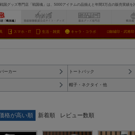
戦国グッズ専門店「戦国魂」は、5000アイテムの品揃えと年間3万点の販売実績
検索
具
スマホ・IT
生活・雑貨
キャラ・コラボ
□御城印・武将印
パーカー
トートバック
帽子・ネクタイ・他
価格が高い順
新着順
レビュー数順