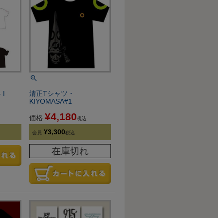
I
清正Tシャツ・
KIYOMASA#1
¥
4,180
価格
税込
¥
3,300
会員
税込
在庫切れ