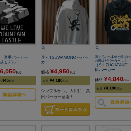
愛 厚手パーカー
兵～TSUWAMONO～パー
賤ヶ岳の七本槍と呼ばれ
の家紋がパーカーに！
城モデル）
カー
［SHIZUGATAKE
槍パーカー
6,050
¥
4,950
価格
税込
税込
¥
4,840
価格
5,445
¥
4,180
税込
税込
会員
税込
¥
4,180
会員
税込
シンプルかつ、大胆に！真
田パーカー登場！