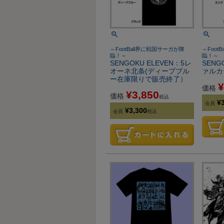
～FootBall界に戦国サーガが降
～Foot
臨！～
臨！～
SENGOKU ELEVEN：5レ
SENG
オーネ北条(ディープブル
ァルカ
ー在庫限りで販売終了）
¥
価格
¥
3,850
価格
税込
¥
会員
¥
3,300
会員
税込