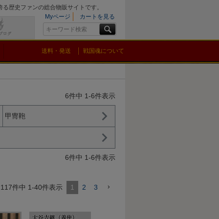
を誇る歴史ファンの総合物販サイトです。
Myページ
カートを見る
送料・発送
戦国魂について
6
件中
1
-
6
件表示
甲冑鞄
6
件中
1
-
6
件表示
117
件中
1
-
40
件表示
1
2
3