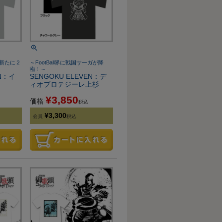
Nに新たに２
～FootBall界に戦国サーガが降
臨！～
EN：イ
SENGOKU ELEVEN：デ
ィオプロテジーレ上杉
¥
3,850
価格
税込
¥
3,300
会員
税込