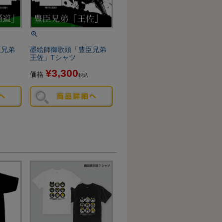
臣兄弟
墨絵師御歌頭「豊臣兄弟
王佐」Tシャツ
¥
3,300
価格
税込