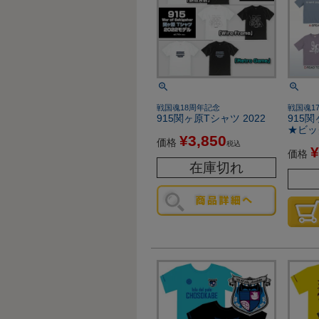
戦国魂18周年記念
戦国魂1
915関ヶ原Tシャツ 2022
915関
★ビッ
¥
3,850
価格
税込
¥
価格
在庫切れ