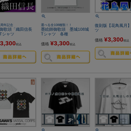
1周年記念
選べる全108種類！！
復刻版【花鳥風月
御歌頭「織田信長
墨絵師御歌頭 墨城108城
ツ
Tシャツ
Tシャツ 各種
¥
3,300
価格
税込
3,300
¥
3,300
価格
税込
税込