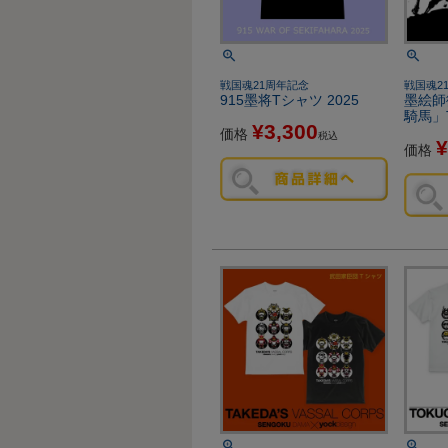
戦国魂21周年記念
戦国魂2
915墨将Tシャツ 2025
墨絵師
騎馬」
¥
3,300
価格
税込
¥
価格