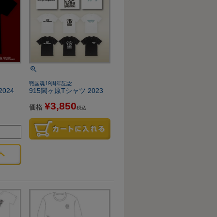
戦国魂19周年記念
2024
915関ヶ原Tシャツ 2023
』
¥
3,850
価格
税込