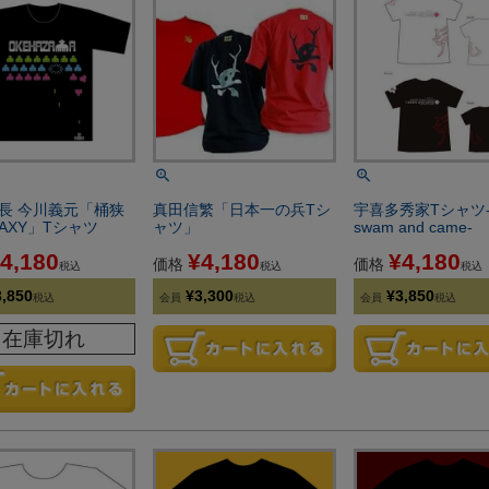
長 今川義元「桶狭
真田信繁「日本一の兵Tシ
宇喜多秀家Tシャツ- 
LAXY」Tシャツ
ャツ」
swam and came-
4,180
¥
4,180
¥
4,180
価格
価格
税込
税込
税込
3,850
¥
3,300
¥
3,850
税込
会員
税込
会員
税込
在庫切れ