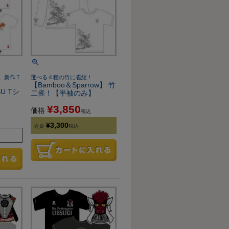
、新作Ｔ
選べる４種の竹に雀紋！
【Bamboo＆Sparrow】 竹
SU Tシ
二雀！【半袖のみ】
¥
3,850
価格
税込
¥
3,300
会員
税込