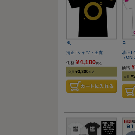
清正Tシャツ・王虎
清正T
（ONI
¥
4,180
価格
税込
¥
価格
¥
3,300
会員
税込
¥
会員