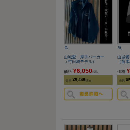
山城愛 厚手パーカー
山城
（竹田城モデル）
（苗木
¥
6,050
¥
価格
価格
税込
¥
5,445
¥
会員
税込
会員