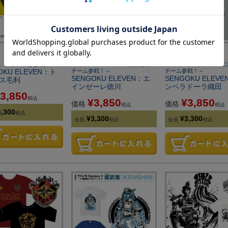
、２チームが参戦！～
～SENGOKU ELEVENに新たに２
～SENGOKU ELEVE
OKU ELEVEN：ト
チーム参戦！～
チーム参戦！～
SENGOKU ELEVEN：エ
SENGOKU ELEV
ス毛利
インゼーレ徳川
ンペラドーラ織田
3,850
税込
¥
3,850
¥
3,850
価格
価格
税込
税込
3,300
税込
¥
3,300
¥
3,300
会員
税込
会員
税込