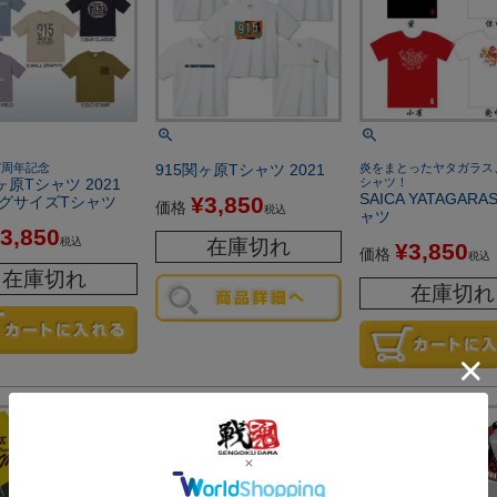
7周年記念
915関ヶ原Tシャツ 2021
炎をまとったヤタガラス
ヶ原Tシャツ 2021
シャツ！
SAICA YATAGARA
¥
3,850
グサイズTシャツ
価格
税込
ャツ
3,850
税込
在庫切れ
¥
3,850
価格
税込
在庫切れ
在庫切れ