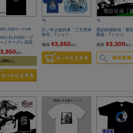
Ball界に戦国サーガが降
日ノ本之姫武者「三方荒神
墨絵師御歌頭「豊
形兜」Tシャツ
覇道」Tシャツ
OKU ELEVEN：ヴ
ーノチーグレ武田
¥
3,850
¥
3,300
価格
価格
税込
税込
3,850
税込
3,300
税込