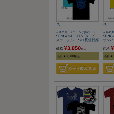
～西の勇、２チームが参戦！～
～西の勇
SENGOKU ELEVEN：イ
SENG
スラ・デル・パロ長曾我部
ランパ
¥
3,850
¥
価格
価格
税込
¥
3,300
¥
会員
税込
会員