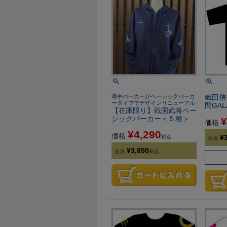
薄手パーカーがベーシックパーカ
織田信
ータイプでデザインリニューアル
間GA
【在庫限り】戦国武将ベー
シックパーカー＜５種＞
¥
価格
¥
4,290
価格
¥
税込
会員
¥
3,850
会員
税込