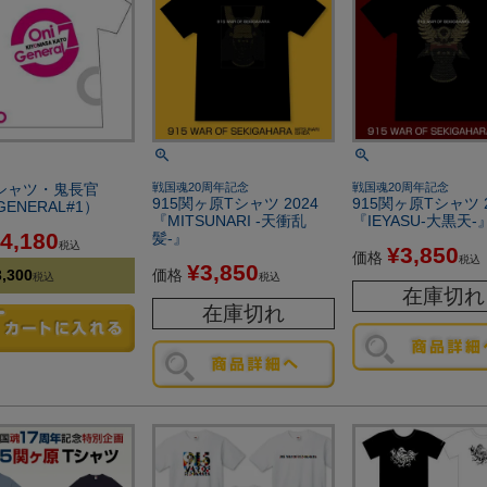
シャツ・鬼長官
戦国魂20周年記念
戦国魂20周年記念
915関ヶ原Tシャツ 2024
915関ヶ原Tシャツ 
GENERAL#1）
『MITSUNARI -天衝乱
『IEYASU-大黒天-
4,180
髪-』
税込
¥
3,850
価格
税込
¥
3,850
3,300
価格
税込
税込
在庫切れ
在庫切れ