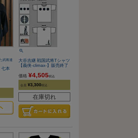
た武将達
大谷吉継 戦国武将Tシャツ
【義侠-climax-】販売終了
］ 七本
¥
4,505
価格
税込
¥
3,300
会員
税込
在庫切れ