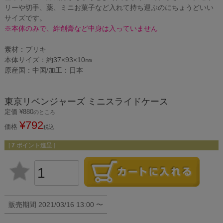
リーや切手、薬、ミニお菓子など入れて持ち運ぶのにちょうどいい
サイズです。
※本体のみで、絆創膏など中身は入っていません
素材：ブリキ
本体サイズ：約37×93×10㎜
原産国：中国/加工：日本
東京リベンジャーズ ミニスライドケース
定価
¥
880
のところ
¥
792
価格
税込
[
7
ポイント進呈 ]
販売期間
2021/03/16 13:00
〜