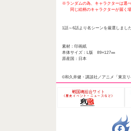
※ランダムの為、キャラクターは選
同じ絵柄のキャラクターが届く場
1話～6話より名シーンを厳選しまし
素材：印画紙
本体サイズ：L版 89×127㎜
原産国：日本
©和久井健・講談社／アニメ「東京リ