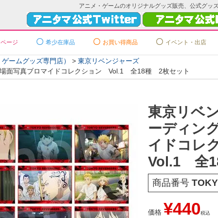
アニメ・ゲームのオリジナルグッズ販売、公式グッ
ーページ
希少在庫品
お買い得商品
イベント・出店
メ・ゲームグッズ専門店）
東京リベンジャーズ
面写真ブロマイドコレクション Vol.1 全18種 2枚セット
東京リベ
ーディン
イドコレ
Vol.1 
商品番号
TOKY
¥
440
価格
税込