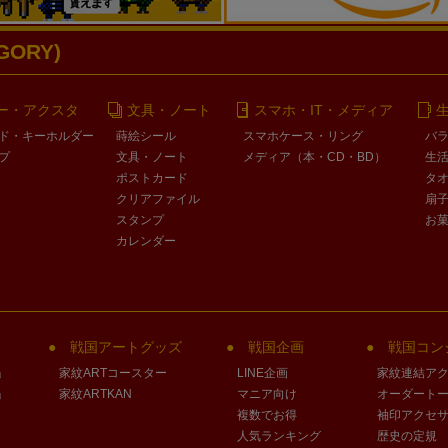
ORY)
ー・アクスタ
文具・ノート
スマホ・IT・メディア
ド・キーホルダー
蒔絵シール
スマホケース・リング
バ
プ
文具・ノート
メディア（本・CD・BD）
生
ポストカード
タ
クリアファイル
扇
スタンプ
お
カレンダー
戦国アートグッズ
戦国企画
戦国コン
」
家紋ARTコースター
LINE企画
家紋連結ア
」
家紋ARTKAN
マニア向け
オーダート
複数でお得
袖印アクセ
人気ランキング
歴史の定規