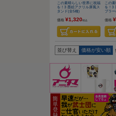
この素晴らしい世界に祝福
この素
を！3 墨絵アクリル屏風ス
を！3
タンド(全5種)
ブラー(
¥
1,320
¥
価格
価格
税込
並び替え
価格が安い順