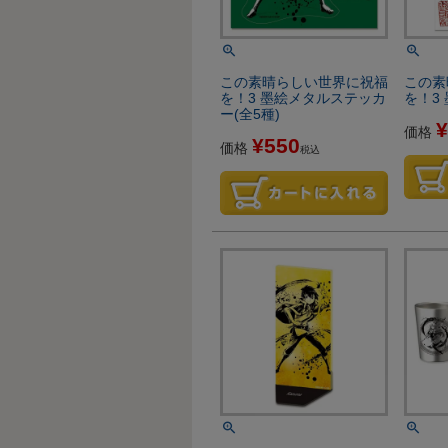
この素晴らしい世界に祝福
この素
を！3 墨絵メタルステッカ
を！3
ー(全5種)
¥
価格
¥
550
価格
税込