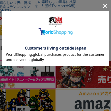
この素晴らしい世界に祝福
晴らしい世界に祝福
を！3 墨絵Tシャツ(全3種)
 墨絵ステンレスタン
全2種)
¥
4,180
価格
税込
3,630
税込
価格が高い順
新着順
レビュー数順