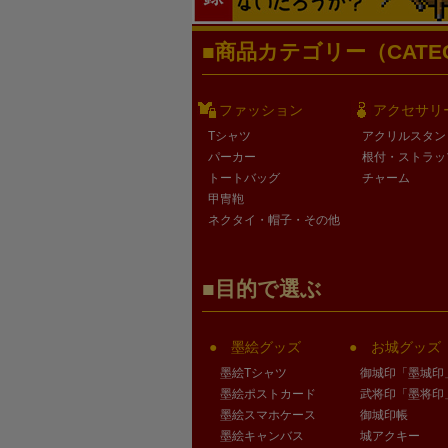
商品カテゴリー（CATEG
ファッション
アクセサリ
Tシャツ
アクリルスタン
パーカー
根付・ストラッ
トートバッグ
チャーム
甲冑鞄
ネクタイ・帽子・その他
目的で選ぶ
墨絵グッズ
お城グッズ
墨絵Tシャツ
御城印「墨城印
墨絵ポストカード
武将印「墨将印
墨絵スマホケース
御城印帳
墨絵キャンバス
城アクキー