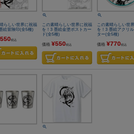
晴らしい世界に祝福
この素晴らしい世界に祝福
この素晴らしい世
 墨絵冒険印(全5種)
を！3 墨絵金塗ポストカー
を！3 墨絵アクリ
ド(全5種)
ター(全5種)
550
税込
¥
550
¥
770
価格
価格
税込
税込