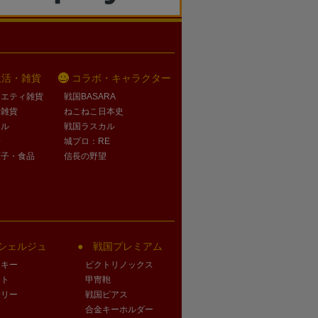
生活・雑貨
コラボ・キャラクター
ラエティ雑貨
戦国BASARA
活雑貨
ねこねこ日本史
オル
戦国ラスカル
子
城プロ：RE
菓子・食品
信長の野望
シェルジュ
戦国プレミアム
クキー
ビクトリノックス
ート
甲冑鞄
サリー
戦国ピアス
合金キーホルダー