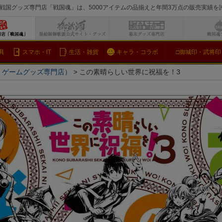
戦国グッズ専門店「戦国魂」は、5000アイテムの品揃えと年間3万点の販売実績
検索
具
スマホ・IT
生活・雑貨
キャラ・コラボ
□御城印・武将印
メ・ゲームグッズ専門店）
この素晴らしい世界に祝福を！3