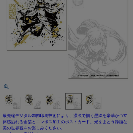
最先端デジタル加飾印刷技術により、濃淡で描く墨絵を豪華かつ立
体感溢れる金箔とエンボス加工のポストカード。光をまとう静謐な
美の世界観をお楽しみください。