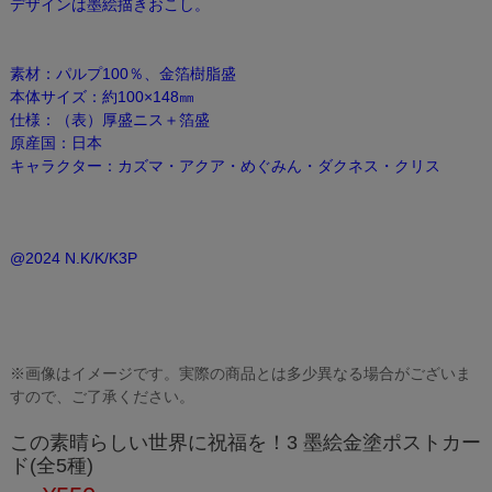
デザインは墨絵描きおこし。
素材：パルプ100％、金箔樹脂盛
本体サイズ：約100×148㎜
仕様：（表）厚盛ニス＋箔盛
原産国：日本
キャラクター：カズマ・アクア・めぐみん・ダクネス・クリス
@2024 N.K/K/K3P
※画像はイメージです。実際の商品とは多少異なる場合がございま
すので、ご了承ください。
この素晴らしい世界に祝福を！3 墨絵金塗ポストカー
ド(全5種)