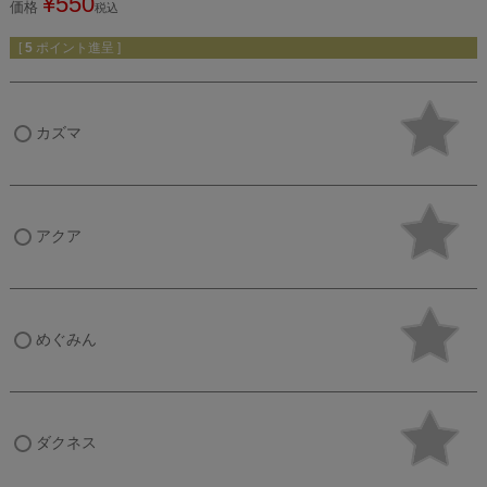
¥
550
価格
税込
[
5
ポイント進呈 ]
カズマ
アクア
めぐみん
ダクネス