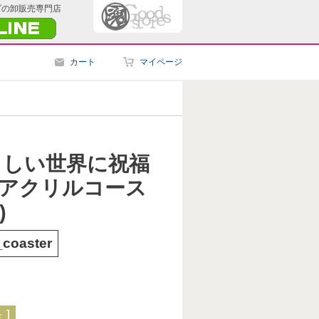
ズの卸販売専門店
カート
マイページ
らしい世界に祝福
絵アクリルコース
)
coaster
]