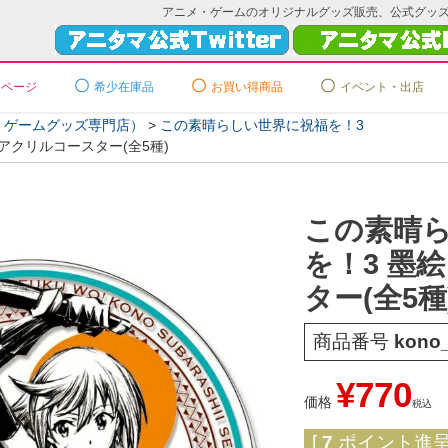
アニメ・ゲームのオリジナルグッズ販売、公式グッ
ーページ
希少在庫品
お買い得商品
イベント・出店
メ・ゲームグッズ専門店）
この素晴らしい世界に祝福を！3
アクリルコースター(全5種)
この素晴
を！3 墨
ター(全5種
商品番号
kono_
¥
770
価格
税込
[
7
ポイント進呈 