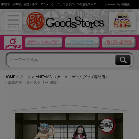
御城印・武将印、戦国・幕末・アニメ・ゲーム、コラボグッズの通販ストア
powered by 戦国魂
HOME
アニタマ-ANITAMA-（アニメ・ゲームグッズ専門店）
鬼滅の刃 タペストリー 団欒