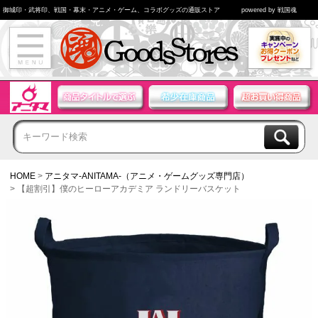
御城印・武将印、戦国・幕末・アニメ・ゲーム、コラボグッズの通販ストア
powered by 戦国魂
HOME
アニタマ-ANITAMA-（アニメ・ゲームグッズ専門店）
【超割引】僕のヒーローアカデミア ランドリーバスケット