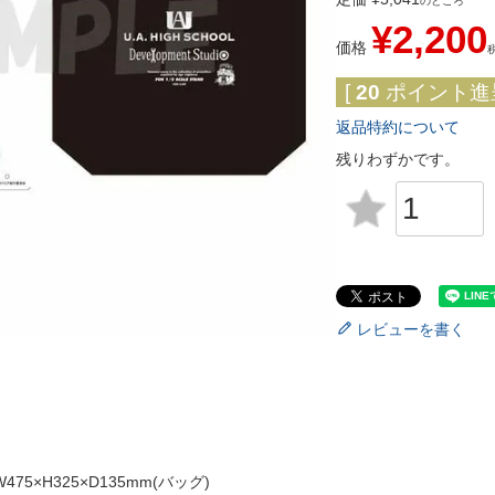
のところ
¥
2,200
価格
[
20
ポイント進呈
返品特約について
残りわずかです。
レビューを書く
475×H325×D135mm(バッグ)