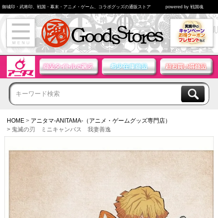
御城印・武将印、戦国・幕末・アニメ・ゲーム、コラボグッズの通販ストア
powered by 戦国魂
HOME
アニタマ-ANITAMA-（アニメ・ゲームグッズ専門店）
鬼滅の刃 ミニキャンバス 我妻善逸