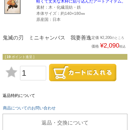
軽くて丈夫な木枠に貼り込んだアートアイテム。
素材：木・化繊混紡・鉄
本体サイズ：約140×180㎜
原産国：日本
鬼滅の刃 ミニキャンバス 我妻善逸
定価
¥
2,200
のところ
¥
2,090
価格
税込
[
19
ポイント進呈 ]
返品特約について
商品についてのお問い合わせ
返品・交換について