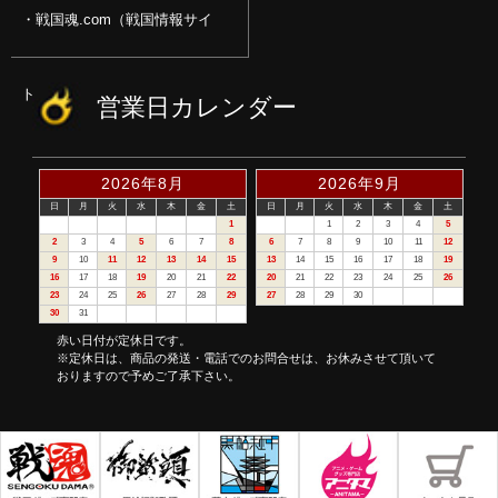
戦国魂.com（戦国情報サイ
ト）
営業日カレンダー
2026年8月
2026年9月
日
月
火
水
木
金
土
日
月
火
水
木
金
土
1
1
2
3
4
5
2
3
4
5
6
7
8
6
7
8
9
10
11
12
9
10
11
12
13
14
15
13
14
15
16
17
18
19
16
17
18
19
20
21
22
20
21
22
23
24
25
26
23
24
25
26
27
28
29
27
28
29
30
30
31
赤い日付が定休日です。
※定休日は、商品の発送・電話でのお問合せは、お休みさせて頂いて
おりますので予めご了承下さい。
©戦国魂