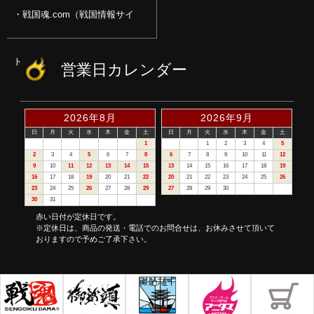
戦国魂.com（戦国情報サイ
ト）
営業日カレンダー
2026年8月
2026年9月
日
月
火
水
木
金
土
日
月
火
水
木
金
土
1
1
2
3
4
5
2
3
4
5
6
7
8
6
7
8
9
10
11
12
9
10
11
12
13
14
15
13
14
15
16
17
18
19
16
17
18
19
20
21
22
20
21
22
23
24
25
26
23
24
25
26
27
28
29
27
28
29
30
30
31
赤い日付が定休日です。
※定休日は、商品の発送・電話でのお問合せは、お休みさせて頂いて
おりますので予めご了承下さい。
©戦国魂