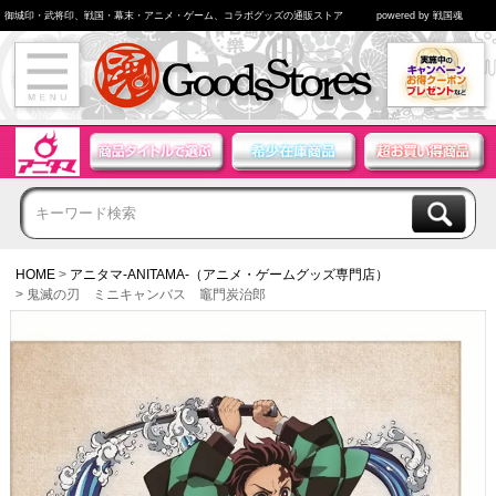
御城印・武将印、戦国・幕末・アニメ・ゲーム、コラボグッズの通販ストア
powered by 戦国魂
HOME
アニタマ-ANITAMA-（アニメ・ゲームグッズ専門店）
鬼滅の刃 ミニキャンバス 竈門炭治郎