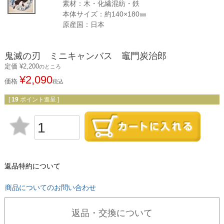
素材：木・化繊混紡・鉄
本体サイズ：約140×180㎜
原産国：日本
鬼滅の刃 ミニキャンバス 竈門炭治郎
定価
¥
2,200
のところ
¥
2,090
価格
税込
[
19
ポイント進呈 ]
返品特約について
商品についてのお問い合わせ
返品・交換について