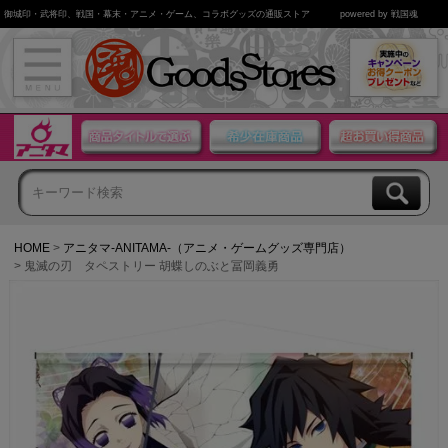
御城印・武将印、戦国・幕末・アニメ・ゲーム、コラボグッズの通販ストア
powered by 戦国魂
HOME
アニタマ-ANITAMA-（アニメ・ゲームグッズ専門店）
鬼滅の刃 タペストリー 胡蝶しのぶと冨岡義勇