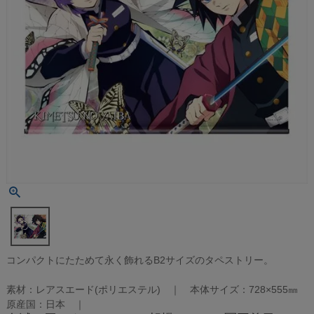
コンパクトにたためて永く飾れるB2サイズのタペストリー。
素材：レアスエード(ポリエステル) ｜ 本体サイズ：728×555㎜
原産国：日本 ｜