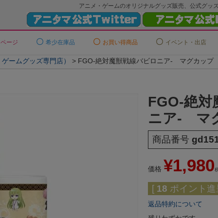
アニメ・ゲームのオリジナルグッズ販売、公式グッ
ーページ
希少在庫品
お買い得商品
イベント・出店
メ・ゲームグッズ専門店）
FGO-絶対魔獣戦線バビロニア- マグカップ
FGO-絶
ニア- マ
商品番号
gd15
¥
1,980
価格
[
18
ポイント進呈
返品特約について