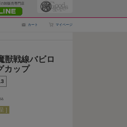
ズの卸販売専門店
カート
マイページ
対魔獣戦線バビロ
グカップ
13
税込
 ]