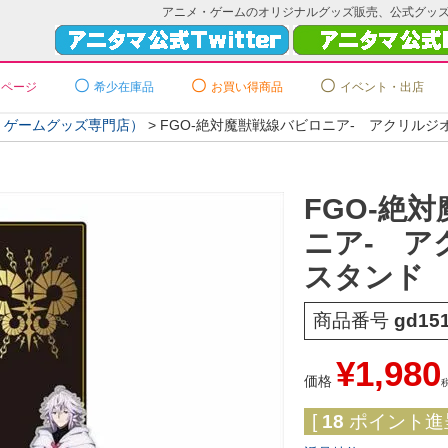
アニメ・ゲームのオリジナルグッズ販売、公式グッ
ーページ
希少在庫品
お買い得商品
イベント・出店
メ・ゲームグッズ専門店）
FGO-絶対魔獣戦線バビロニア- アクリルジ
FGO-絶
ニア- ア
スタンド
商品番号
gd15
¥
1,980
価格
[
18
ポイント進呈