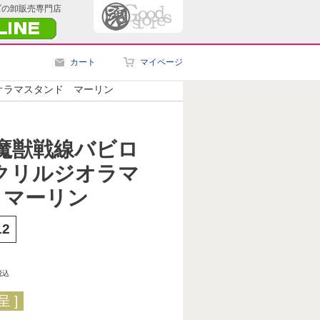
ズの卸販売専門店
カート
マイページ
オラマスタンド マーリン
対魔獣戦線バビロ
クリルジオラマ
 マーリン
12
税込
 ]