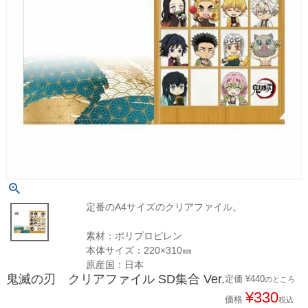
定番のA4サイズのクリアファイル。
素材：ポリプロピレン
本体サイズ：220×310㎜
原産国：日本
鬼滅の刃 クリアファイル SD集合 Ver.
定価
¥
440
のところ
¥
330
価格
税込