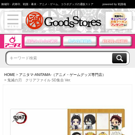
御城印・武将印、戦国・幕末・アニメ・ゲーム、コラボグッズの通販ストア
powered by 戦国魂
HOME
アニタマ-ANITAMA-（アニメ・ゲームグッズ専門店）
鬼滅の刃 クリアファイル SD集合 Ver.