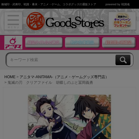
御城印・武将印、戦国・幕末・アニメ・ゲーム、コラボグッズの通販ストア
powered by 戦国魂
HOME
アニタマ-ANITAMA-（アニメ・ゲームグッズ専門店）
鬼滅の刃 クリアファイル 胡蝶しのぶと冨岡義勇