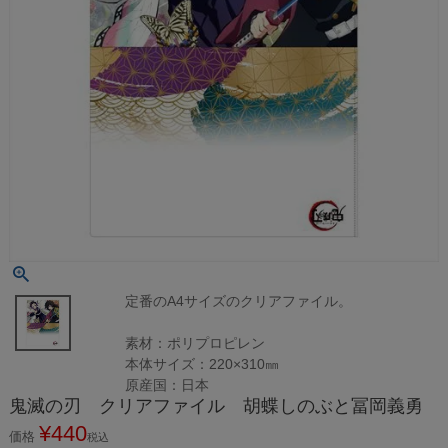
定番のA4サイズのクリアファイル。
素材：ポリプロピレン
本体サイズ：220×310㎜
原産国：日本
鬼滅の刃 クリアファイル 胡蝶しのぶと冨岡義勇
¥
440
価格
税込