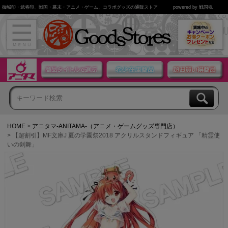
御城印・武将印、戦国・幕末・アニメ・ゲーム、コラボグッズの通販ストア
powered by 戦国魂
HOME
アニタマ-ANITAMA-（アニメ・ゲームグッズ専門店）
【超割引】MF文庫J 夏の学園祭2018 アクリルスタンドフィギュア 「精霊使
いの剣舞」